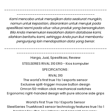
______________________________________________
___________________________________
Kami mencoba untuk menyajikan data seakurat mungkin,
namun untuk kepastian, disarankan untuk merujuk pada
spesifikasi resmi pada situs-situs produk yang bersangkutan.
Bila Anda menemukan kesalahan dalam database kami,
silahkan
beritahu kami
, sehingga Anda pun ikut membantu
pengunjung lain mendapatkan data yang benar.
______________________________________________
___________________________________
Harga, Jual, Spesifikasi, Review
STEELSERIES RIVAL 310 ERG - Kios komputer
SPECIFICATIONS :
RIVAL 310
The world's first true 1 to 1 esports sensor
Exclusive split-trigger mouse button design
Omron 50-million click mechanical switches
Ergonomic right-handed design with pure silicone side grips
World’s First True 1 to 1 Esports Sensor
SteelSeries TrueMove3 sensor technology features true 1 to 1