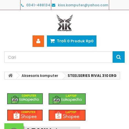
0341-488134
kios.komputer@yahoo.com
Troli
0
Produk
Rp‎0
Aksesoris komputer
STEELSERIES RIVAL 310 ERG