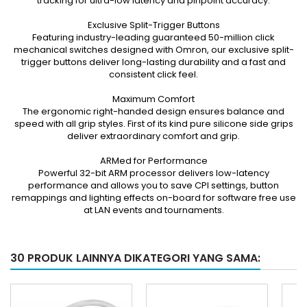
tracking for ultra-low latency and pinpoint accuracy.
Exclusive Split-Trigger Buttons
Featuring industry-leading guaranteed 50-million click
mechanical switches designed with Omron, our exclusive split-
trigger buttons deliver long-lasting durability and a fast and
consistent click feel.
Maximum Comfort
The ergonomic right-handed design ensures balance and
speed with all grip styles. First of its kind pure silicone side grips
deliver extraordinary comfort and grip.
ARMed for Performance
Powerful 32-bit ARM processor delivers low-latency
performance and allows you to save CPI settings, button
remappings and lighting effects on-board for software free use
at LAN events and tournaments.
30 PRODUK LAINNYA DIKATEGORI YANG SAMA: