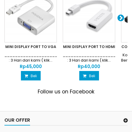
MINI DISPLAY PORT TO VGA
MINI DISPLAY PORT TO HDMI
CONV
AU
_________________________________________GARANSI
__________________________
Kond
: 3 Hari dari kami ( klik...
: 3 Hari dari kami ( klik...
Berg
Rp‎45,000
Rp‎40,000
Beli
Beli
Follow us on Facebook
OUR OFFER