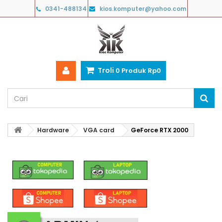
0341-488134
kios.komputer@yahoo.com
Troli
0
Produk
Rp‎0
Hardware
VGA card
GeForce RTX 2000