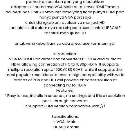
perhatikan colokan port yang dibutuhkan
adapter ini source nya VGA Male output nya HDMI Female
jadi berfungsi untuk komputer lama yang tidak punya HDMi port ,
hanya punya VGA port saja
untuk ditingkatkan resolusinya menjadi HD
jadi alat ini di dalam nya ada chipset khusus untuk UPSCALE
resolusi menuju ke HD
untuk versi kebalikannya ada di etalase kami lainnya.
Introduction:
VGA to HDMI Converter box cenverters PC VGA and audio to
HDMI,allowing connection of PC to 1080p HDTV. It supports
multiple resolution up to 1920x1080 60HZ. while it supports the
most popular resolutions to ensure high compatibility with wide
brands of PCs and HDTVsIt provide cheaper solution of
connecting PC to HDTV
Features:
1 Easy to use, installs in seconds, no settings and it is a resolution
pass-through converter
2 Support HDMI version compatible with ///
Specifications:
- VGA : Male
- HDMi : Female