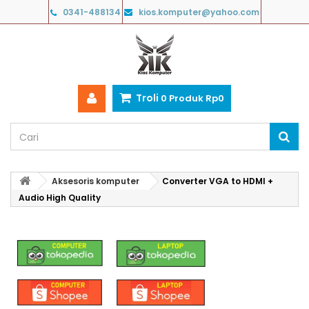
0341-488134
kios.komputer@yahoo.com
Troli
0
Produk
Rp‎0
Aksesoris komputer
Converter VGA to HDMI +
Audio High Quality