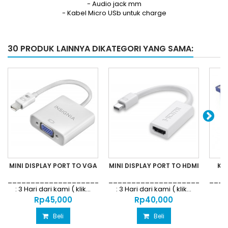
- Audio jack mm
- Kabel Micro USb untuk charge
30 PRODUK LAINNYA DIKATEGORI YANG SAMA:
MINI DISPLAY PORT TO VGA
MINI DISPLAY PORT TO HDMI
KA
_________________________________________GARANSI
__________________________
____
: 3 Hari dari kami ( klik...
: 3 Hari dari kami ( klik...
:
Rp‎45,000
Rp‎40,000
Beli
Beli