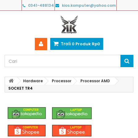
0341-488134
kios.komputer@yahoo.com
Troli
0
Produk
Rp‎0
Hardware
Processor
Processor AMD
SOCKET TR4