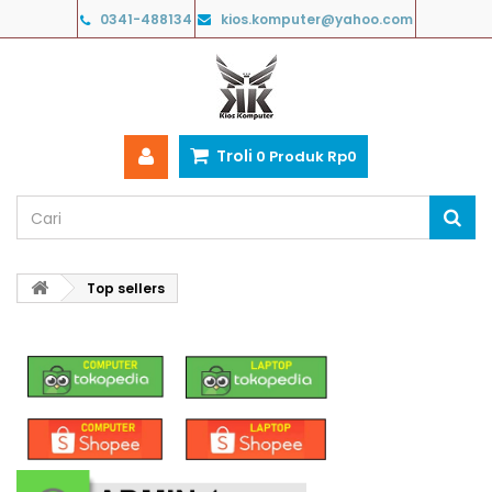
0341-488134
kios.komputer@yahoo.com
Troli
0
Produk
Rp‎0
Top sellers