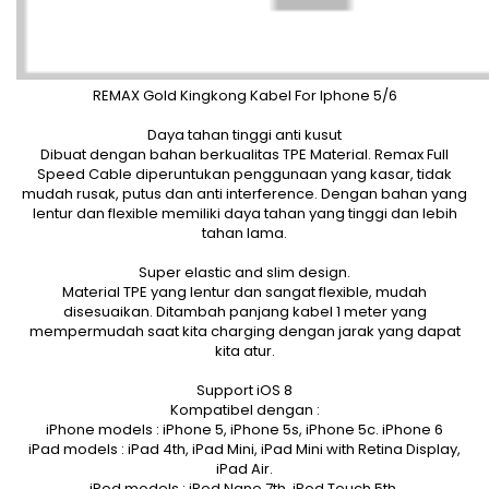
REMAX Gold Kingkong Kabel For Iphone 5/6
Daya tahan tinggi anti kusut
Dibuat dengan bahan berkualitas TPE Material. Remax Full
Speed Cable diperuntukan penggunaan yang kasar, tidak
mudah rusak, putus dan anti interference. Dengan bahan yang
lentur dan flexible memiliki daya tahan yang tinggi dan lebih
tahan lama.
Super elastic and slim design.
Material TPE yang lentur dan sangat flexible, mudah
disesuaikan. Ditambah panjang kabel 1 meter yang
mempermudah saat kita charging dengan jarak yang dapat
kita atur.
Support iOS 8
Kompatibel dengan :
iPhone models : iPhone 5, iPhone 5s, iPhone 5c. iPhone 6
iPad models : iPad 4th, iPad Mini, iPad Mini with Retina Display,
iPad Air.
iPod models : iPod Nano 7th, iPod Touch 5th.