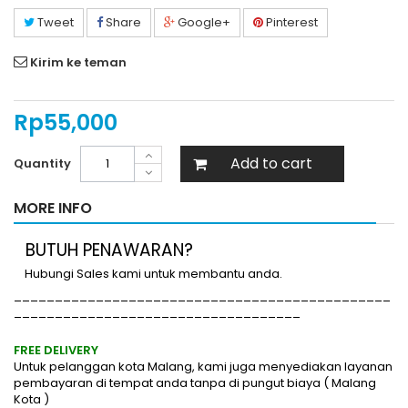
Tweet
Share
Google+
Pinterest
Kirim ke teman
Rp‎55,000
Add to cart
Quantity
MORE INFO
BUTUH PENAWARAN?
Hubungi Sales kami untuk membantu anda.
______________________________________________
___________________________________
FREE DELIVERY
Untuk pelanggan kota Malang, kami juga menyediakan layanan
pembayaran di tempat anda tanpa di pungut biaya ( Malang
Kota )