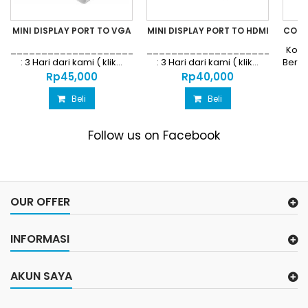
MINI DISPLAY PORT TO VGA
MINI DISPLAY PORT TO HDMI
CONV
AU
_________________________________________GARANSI
__________________________
Kond
: 3 Hari dari kami ( klik...
: 3 Hari dari kami ( klik...
Berg
Rp‎45,000
Rp‎40,000
Beli
Beli
Follow us on Facebook
OUR OFFER
INFORMASI
AKUN SAYA