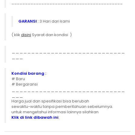
_________________________________________
GARANSI
:
3 Hari dari kami
( klik
disini
Syarat dan kondisi )
_____________________________
___
Kondisi barang :
# Baru
# Bergaransi
_____________________________
___
Harga jual dan spesifikasi bisa berubah
sewaktu-waktu tanpa pemberitahuan sebelumnya.
untuk mengetahui informasi lainnya silahkan
Klik di link dibawah ini
.