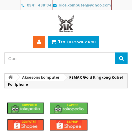
0341-488134
kios.komputer@yahoo.com
Troli
0
Produk
Rp‎0
Aksesoris komputer
REMAX Gold Kingkong Kabel
For Iphone