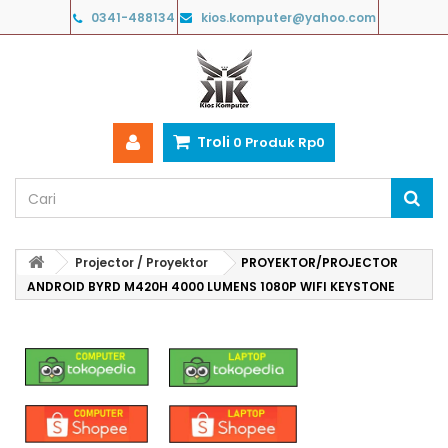
0341-488134
kios.komputer@yahoo.com
Troli
0
Produk
Rp‎0
Projector / Proyektor
PROYEKTOR/PROJECTOR
ANDROID BYRD M420H 4000 LUMENS 1080P WIFI KEYSTONE