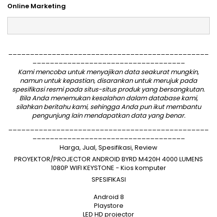
Online Marketing
______________________________________________
___________________________________
Kami mencoba untuk menyajikan data seakurat mungkin,
namun untuk kepastian, disarankan untuk merujuk pada
spesifikasi resmi pada situs-situs produk yang bersangkutan.
Bila Anda menemukan kesalahan dalam database kami,
silahkan
beritahu kami
, sehingga Anda pun ikut membantu
pengunjung lain mendapatkan data yang benar.
______________________________________________
___________________________________
Harga, Jual, Spesifikasi, Review
PROYEKTOR/PROJECTOR ANDROID BYRD M420H 4000 LUMENS
1080P WIFI KEYSTONE - Kios komputer
SPESIFIKASI
Android 8
Playstore
LED HD projector