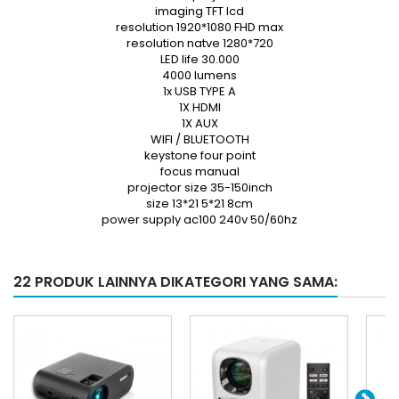
imaging TFT lcd
resolution 1920*1080 FHD max
resolution natve 1280*720
LED life 30.000
4000 lumens
1x USB TYPE A
1X HDMI
1X AUX
WIFI / BLUETOOTH
keystone four point
focus manual
projector size 35-150inch
size 13*21 5*21 8cm
power supply ac100 240v 50/60hz
22 PRODUK LAINNYA DIKATEGORI YANG SAMA: