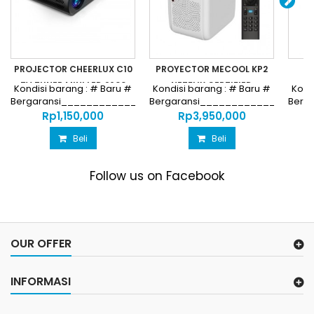
PROJECTOR CHEERLUX C10
PROYECTOR MECOOL KP2
PI
TV TUNER MINI LED 2600
NETFLIX CERTIFIED
P
Kondisi barang : # Baru #
Kondisi barang : # Baru #
Kond
Bergaransi________________________________
Bergaransi_________________
Berg
Harga...
Harga...
Rp‎1,150,000
Rp‎3,950,000
Beli
Beli
Follow us on Facebook
OUR OFFER
INFORMASI