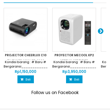
PROJECTOR CHEERLUX C10
PROYECTOR MECOOL KP2
PI
TV TUNER MINI LED 2600
NETFLIX CERTIFIED
P
Kondisi barang : # Baru #
Kondisi barang : # Baru #
Kond
Bergaransi________________________________
Bergaransi_________________
Berg
Harga...
Harga...
Rp‎1,150,000
Rp‎3,950,000
Beli
Beli
Follow us on Facebook