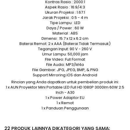
Kontras Rasio : 2000:1
Aspek Rasio : 16:9/4:3
Ukuran Projeksi : 1.67:1
Jarak Projeksi : 0.5 - 4 m
Tipe Lampu : LED
Daya / Power : 60 W
Material : ABS
Dimensi : 15.7 x 12 x 6.2 cm
Baterai Remot: 2 x AAA (Baterai Tidak Termasuk)
Tegangan Input: 90 V - 260 V
Umur Lampu: 50,000 jam
File Video: Full Format
File Audio: MP3/M4a
File Gambar: JPG, JPEG, BMP, & PNG
Support Mirroring iOS dan Android
Rincian yang Anda dapatkan untuk pembelian produk ini:
1 x AUN Proyektor Mini Portable LED Full HD 1080P 3000lm 60W 2.5
Inch - A30
1 x Power Adaptor EU
1 x Remot
1 x Panduan Penggunaan
22 PRODUK LAINNYA DIKATEGORI YANG SAMA: