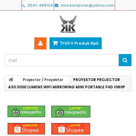
0341-488134
kios.komputer@yahoo.com
Troli
0
Produk
Rp‎0
Projector / Proyektor
PROYEKTOR PROJECTOR
A30 3000 LUMENS WIFI MIRRORING MINI PORTABLE FHD 1080P