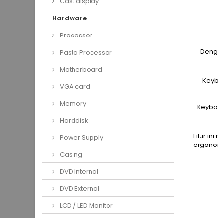
Cast display
Hardware
Processor
Denga
Pasta Processor
Motherboard
Keyb
VGA card
Memory
Keyboa
Harddisk
Fitur i
Power Supply
ergono
Casing
DVD Internal
DVD External
LCD / LED Monitor