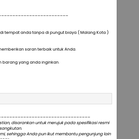
_________________________
 tempat anda tanpa di pungut biaya ( Malang Kota )
p memberikan saran terbaik untuk Anda.
h barang yang anda inginkan.
_________________________________
an, disarankan untuk merujuk pada spesifikasi resmi
rsangkutan.
ami
, sehingga Anda pun ikut membantu pengunjung lain