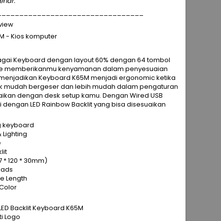
enar.
_________________________________
eview
M - Kios komputer
bagai Keyboard dengan layout 60% dengan 64 tombol
olume memberikanmu kenyamanan dalam penyesuaian
 menjadikan Keyboard K65M menjadi ergonomic ketika
ak mudah bergeser dan lebih mudah dalam pengaturan
uaikan dengan desk setup kamu. Dengan Wired USB
i dengan LED Rainbow Backlit yang bisa disesuaikan
g keyboard
 Lighting
e
lit
7 * 120 * 30mm)
pads
le Length
 Color
LED Backlit Keyboard K65M
ti Logo