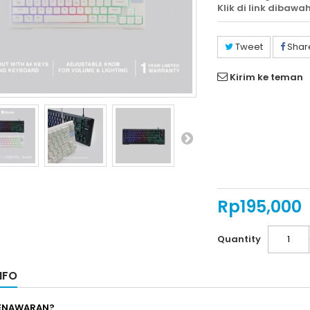
Klik di link dibawah
Tweet
Shar
Kirim ke teman
Rp‎195,000
Quantity
NFO
PENAWARAN?