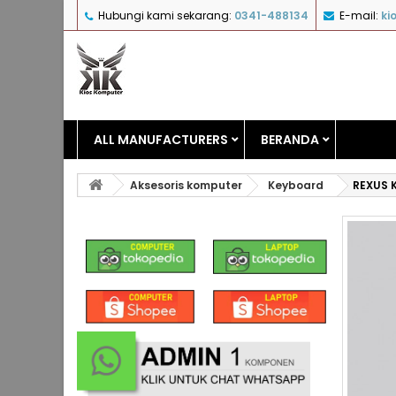
Hubungi kami sekarang:
0341-488134
E-mail:
ki
ALL MANUFACTURERS
BERANDA
Aksesoris komputer
Keyboard
REXUS 