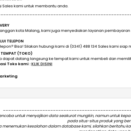
Sales kami untuk membantu anda.
__________________________________________________
IVERY
langgan kota Malang, kami juga menyediakan layanan pembayaran di
ALUI TELEPON
telepon? Bisa! Silakan hubungi kami di (0341) 488 134 Sales kami sia
I TEMPAT (TOKO)
a dapat datang langsung ke tempat kami untuk membeli dan memili
kasi Toko kami :
KLIK DISINI
arketing
________________________________________________
ncoba untuk menyajikan data seakurat mungkin, namun untuk kepasti
pada situs-situs produk yang be
da menemukan kesalahan dalam database kami, silahkan
beritahu k