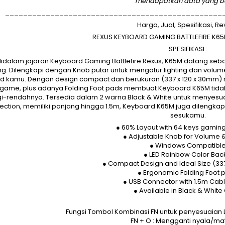
mendapatkan data yang b
________________________________________________
Harga, Jual, Spesifikasi, R
REXUS KEYBOARD GAMING BATTLEFIRE K65
SPESIFIKASI :
didalam jajaran Keyboard Gaming Battlefire Rexus, K65M datang se
g. Dilengkapi dengan Knob putar untuk mengatur lighting dan v
d kamu. Dengan design compact dan berukuran (337 x 120 x 30mm)
game, plus adanya Folding Foot pads membuat Keyboard K65M tid
gi-rendahnya. Tersedia dalam 2 warna Black & White untuk menyes
ction, memiliki panjang hingga 1.5m, Keyboard K65M juga dilengkap
sesukamu.
● 60% Layout with 64 keys gamin
● Adjustable Knob for Volume &
● Windows Compatibl
● LED Rainbow Color Back
● Compact Design and Ideal Size (33
● Ergonomic Folding Foot 
● USB Connector with 1.5m Cab
● Available in Black & White
Fungsi Tombol Kombinasi FN untuk penyesuaian 
FN + O : Mengganti nyala/ma