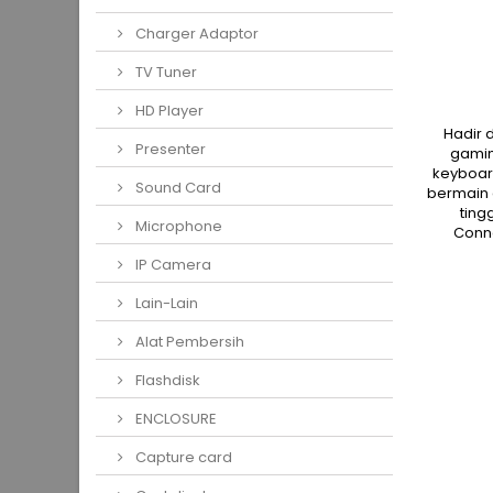
Charger Adaptor
TV Tuner
HD Player
Hadir 
Presenter
gamin
keyboar
Sound Card
bermain 
ting
Microphone
Conne
IP Camera
Lain-Lain
Alat Pembersih
Flashdisk
ENCLOSURE
Capture card