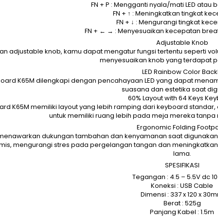
FN + P : Mengganti nyala/mati LED atau 
FN + ↑ : Meningkatkan tingkat ke
FN + ↓ : Mengurangi tingkat kec
FN + ← → : Menyesuaikan kecepatan breat
Adjustable Knob
n adjustable knob, kamu dapat mengatur fungsi tertentu seperti vo
menyesuaikan knob yang terdapat p
LED Rainbow Color Backl
oard K65M dilengkapi dengan pencahayaan LED yang dapat mena
suasana dan estetika saat di
60% Layout with 64 Keys Ke
rd K65M memiliki layout yang lebih ramping dari keyboard stand
untuk memiliki ruang lebih pada meja mereka tanpa
Ergonomic Folding Footp
ni menawarkan dukungan tambahan dan kenyamanan saat digunakan
mis, mengurangi stres pada pergelangan tangan dan meningkatk
lama.
SPESIFIKASI
Tegangan : 4.5 – 5.5V dc 
Koneksi : USB Cable
Dimensi : 337 x 120 x 30
Berat : 525g
Panjang Kabel : 1.5m