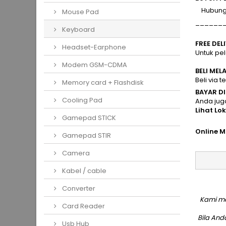
Hubungi 
Mouse Pad
______
Keyboard
FREE DEL
Headset-Earphone
Untuk pe
Modem GSM-CDMA
BELI MEL
Beli via 
Memory card + Flashdisk
BAYAR D
Cooling Pad
Anda jug
Lihat Lo
Gamepad STICK
Online M
Gamepad STIR
Camera
Kabel / cable
Converter
Kami me
Card Reader
Bila An
Usb Hub