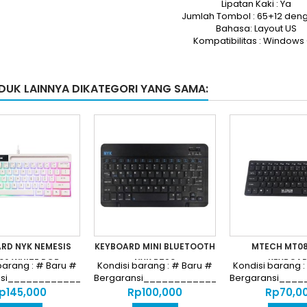
Lipatan Kaki : Ya
Jumlah Tombol : 65+12 den
Bahasa: Layout US
Kompatibilitas : Windows
DUK LAINNYA DIKATEGORI YANG SAMA:
RD NYK NEMESIS
KEYBOARD MINI BLUETOOTH
MTECH MT08
06 WHITE RGB...
NYK BT90
KEYBOA
barang : # Baru #
Kondisi barang : # Baru #
Kondisi barang :
nsi________________________________
Bergaransi__________________________
Bergaransi___
Harga...
Harga...
Harga..
p‎145,000
Rp‎100,000
Rp‎70,0