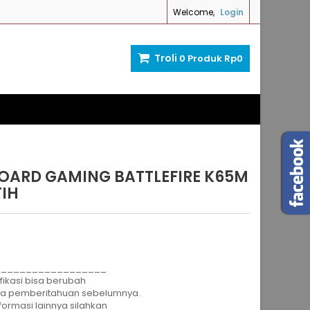
Welcome,
Login
Troli
0
Produk
Rp‎0
OARD GAMING BATTLEFIRE K65M
TIH
__________________
fikasi bisa berubah
pa pemberitahuan sebelumnya.
formasi lainnya silahkan