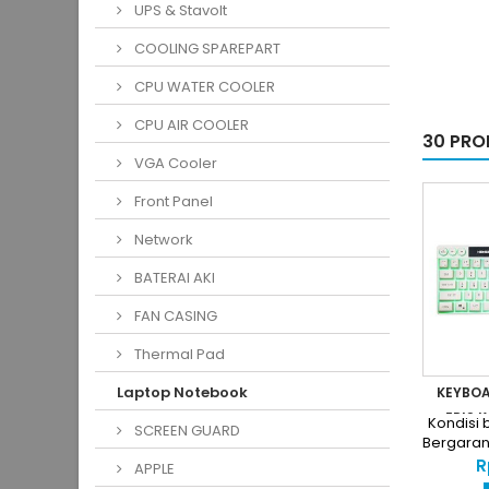
UPS & Stavolt
COOLING SPAREPART
CPU WATER COOLER
CPU AIR COOLER
30 PRO
VGA Cooler
Front Panel
Network
BATERAI AKI
FAN CASING
Thermal Pad
Laptop Notebook
KEYBOA
ERIS K
Kondisi 
SCREEN GUARD
Bergara
R
APPLE