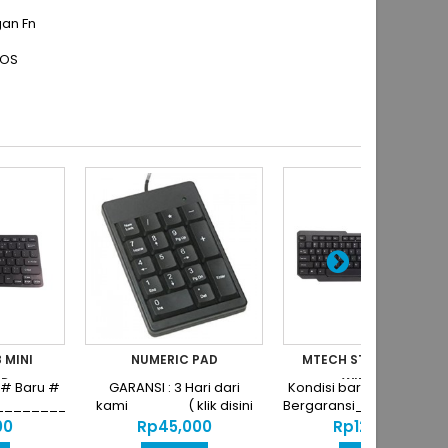
gan Fn
 OS
 MINI
NUMERIC PAD
MTECH STK04 COMBO
RD
WIRELESS
 # Baru #
GARANSI : 3 Hari dari
Kondisi barang : # Baru
______
_____________________________
kami ( klik disini
Bergaransi_________
(KEYBOARD+MOUSE)
.
Syarat dan...
Harga...
00
Rp‎45,000
Rp‎120,000