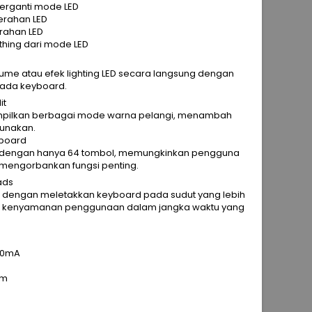
berganti mode LED
cerahan LED
erahan LED
hing dari mode LED
lume atau efek lighting LED secara langsung dengan
ada keyboard.
it
mpilkan berbagai mode warna pelangi, menambah
gunakan.
yboard
ar, dengan hanya 64 tombol, memungkinkan pengguna
 mengorbankan fungsi penting.
ads
 dengan meletakkan keyboard pada sudut yang lebih
an kenyamanan penggunaan dalam jangka waktu yang
100mA
mm