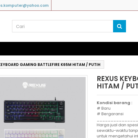
os.komputer@yahoo.com
KEYBOARD GAMING BATTLEFIRE K65M HITAM / PUTIH
REXUS KEYB
HITAM / PU
Kondisi barang :
# Baru
# Bergaransi
______________
Harga jual dan spesi
sewaktu-waktu tan
untuk mengetahui in