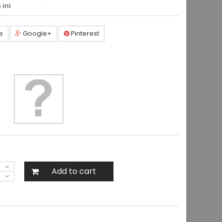
 ini
.
e
Google+
Pinterest
Add to cart