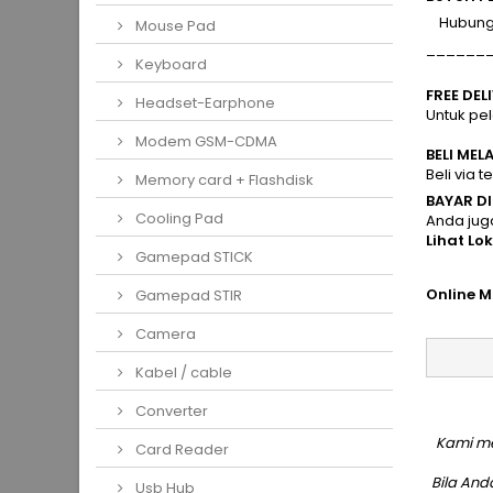
Hubungi 
Mouse Pad
______
Keyboard
FREE DEL
Headset-Earphone
Untuk pe
Modem GSM-CDMA
BELI MEL
Beli via 
Memory card + Flashdisk
BAYAR D
Cooling Pad
Anda jug
Lihat Lo
Gamepad STICK
Online M
Gamepad STIR
Camera
Kabel / cable
Converter
Kami me
Card Reader
Bila An
Usb Hub