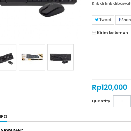
Klik di link dibawah
Tweet
Shar
Kirim ke teman
Rp‎120,000
Quantity
NFO
PENAWARAN?