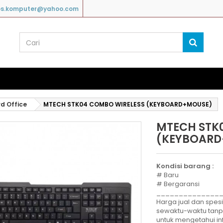
os.komputer@yahoo.com
d Office
MTECH STK04 COMBO WIRELESS (KEYBOARD+MOUSE)
MTECH STK
(KEYBOARD
Kondisi barang :
# Baru
# Bergaransi
______________
Harga jual dan spesi
sewaktu-waktu tan
untuk mengetahui in