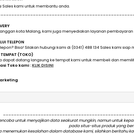
Sales kami untuk membantu anda.
__________________________________________________
IVERY
langgan kota Malang, kami juga menyediakan layanan pembayaran di
ALUI TELEPON
telepon? Bisa! Silakan hubungi kami di (0341) 488 134 Sales kami sia
I TEMPAT (TOKO)
a dapat datang langsung ke tempat kami untuk membeli dan memili
kasi Toko kami :
KLIK DISINI
arketing
________________________________________________
ncoba untuk menyajikan data seakurat mungkin, namun untuk kepasti
pada situs-situs produk yang be
da menemukan kesalahan dalam database kami, silahkan
beritahu k