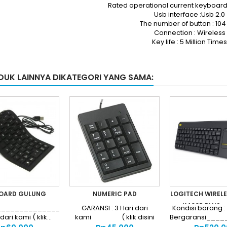
Rated operational current keyboard
Usb interface :Usb 2.0
The number of button : 104
Connection : Wireless
Key life : 5 Million Times
DUK LAINNYA DIKATEGORI YANG SAMA:
OARD GULUNG
NUMERIC PAD
LOGITECH WIREL
K400R PLUS -
___________________________________GARANSI
GARANSI : 3 Hari dari
Kondisi barang :
 dari kami ( klik...
kami ( klik disini
Bergaransi___
Syarat dan...
Harga..