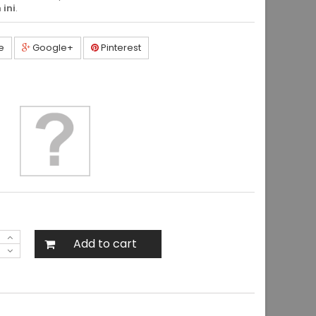
 ini
.
e
Google+
Pinterest
Add to cart