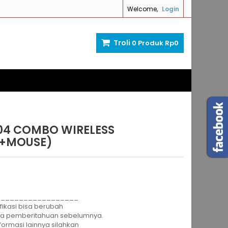
Welcome,
Login
Troli
0
Produk
Rp‎0
04 COMBO WIRELESS
+MOUSE)
__________________
fikasi bisa berubah
pa pemberitahuan sebelumnya.
formasi lainnya silahkan