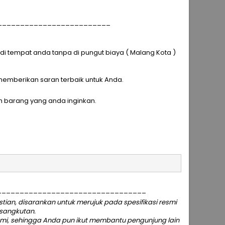
_________________________
 tempat anda tanpa di pungut biaya ( Malang Kota )
p memberikan saran terbaik untuk Anda.
h barang yang anda inginkan.
_________________________________
an, disarankan untuk merujuk pada spesifikasi resmi
rsangkutan.
ami
, sehingga Anda pun ikut membantu pengunjung lain