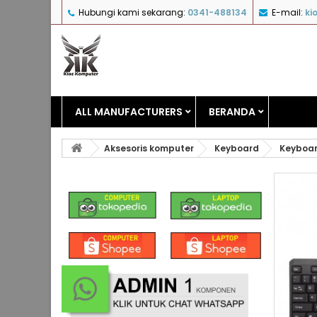
Hubungi kami sekarang:
0341-488134
E-mail:
ki
ALL MANUFACTURERS
BERANDA
Aksesoris komputer
Keyboard
Keyboar