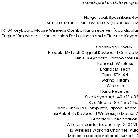
mendapatkan data yang b
________________________________________________
Harga, Jual, Spesifikasi, R
MTECH STK04 COMBO WIRELESS (KEYBOARD+MO
TK-04 Keyboard Mouse Wireless Combo Nano receiver (ada didalam 
Engine 10m wireless transmission For business and office use Keyboa
Spesifikasi Produk :
Produk : M-Tech Original Keyboard Combo 
Jenis : Keyboard Combo Mouse
Koneksi : Wireless
Brand : M-Tech
Tipe : STK-04
warna : Hitam
Wireless
Nano Receiver
Size Keyboard : 40 x 13 x 3
Size Mouse : 8 x 4.5 x 2.
Cocok untuk PC Komputer, Laptop, Androi
isi Paket : 1x Keyboard Wireless, 1x Mouse 
Technical Specification
Wireless carrier frequency : 2402M
16 Wireless Working Channel : Au
Mouse rated operational current :