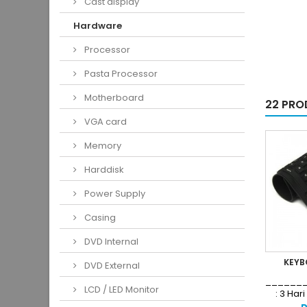
Cast display
Hardware
Processor
Pasta Processor
Motherboard
22 PRO
VGA card
Memory
Harddisk
Power Supply
Casing
DVD Internal
KEYB
DVD External
______
LCD / LED Monitor
: 3 Hari