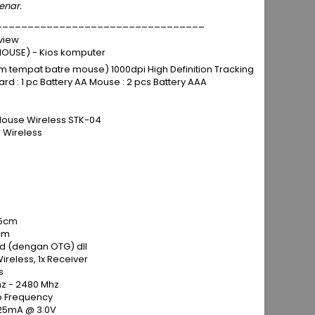
enar.
_________________________________
eview
USE) - Kios komputer
tempat batre mouse) 1000dpi High Definition Tracking
rd : 1 pc Battery AA Mouse : 2 pcs Battery AAA
Mouse Wireless STK-04
 Wireless
.5cm
5cm
d (dengan OTG) dll
Wireless, 1x Receiver
s
hz - 2480 Mhz
to Frequency
 25mA @ 3.0V