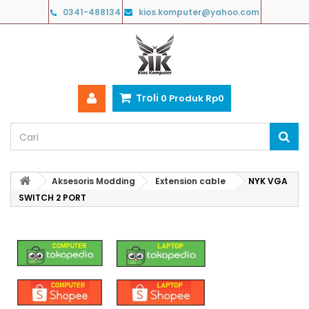
0341-488134
kios.komputer@yahoo.com
Troli
0
Produk
Rp‎0
Aksesoris Modding
Extension cable
NYK VGA
SWITCH 2 PORT