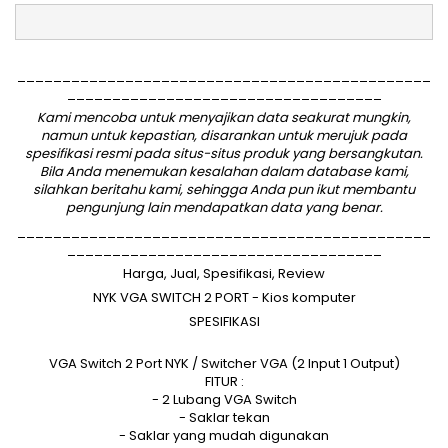
______________________________________________
___________________________________
Kami mencoba untuk menyajikan data seakurat mungkin,
namun untuk kepastian, disarankan untuk merujuk pada
spesifikasi resmi pada situs-situs produk yang bersangkutan.
Bila Anda menemukan kesalahan dalam database kami,
silahkan
beritahu kami
, sehingga Anda pun ikut membantu
pengunjung lain mendapatkan data yang benar.
______________________________________________
___________________________________
Harga, Jual, Spesifikasi, Review
NYK VGA SWITCH 2 PORT - Kios komputer
SPESIFIKASI
VGA Switch 2 Port NYK / Switcher VGA (2 Input 1 Output)
FITUR :
- 2 Lubang VGA Switch
- Saklar tekan
- Saklar yang mudah digunakan