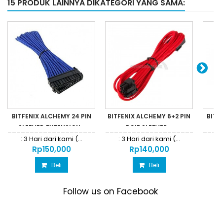
15 PRODUK LAINNYA DIKATEGORI YANG SAMA:
BITFENIX ALCHEMY 24 PIN
BITFENIX ALCHEMY 6+2 PIN
BIT
SLEEVED EXTENSION...
PCIE SLEEVED...
_________________________________________GARANSI
__________________________
____
: 3 Hari dari kami (...
: 3 Hari dari kami (...
:
Rp‎150,000
Rp‎140,000
Beli
Beli
Follow us on Facebook