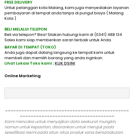
FREE DELIVERY
Untuk pelanggan kota Malang, kami juga menyediakan layanan
pembayaran di tempat anda tanpa di pungut biaya ( Malang
Kota )
BELI MELALUI TELEPON
Beli via telepon? Bisa! Silakan hubungi kami di (0341) 488 134
Sales kami siap memberikan saran terbaik untuk Anda.
BAYAR DI TEMPAT (TOKO)
Anda juga dapat datang langsung ke tempat kami untuk
membeli dan memilih barang yang anda inginkan.
Lihat Lokasi Toko kami
:
KLIK DSINI
Online Marketing
______________________________________________
___________________________________
Kami mencoba untuk menyajikan data seakurat mungkin,
namun untuk kepastian, disarankan untuk merujuk pada
spesifikasi resmi pada situs-situs produk yang bersangkutan.