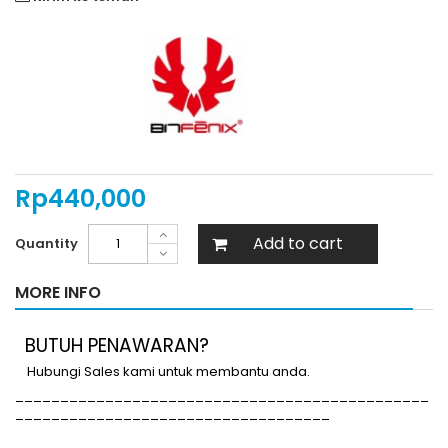
Rp‎440,000
Add to cart
Quantity
MORE INFO
BUTUH PENAWARAN?
Hubungi Sales kami untuk membantu anda.
______________________________________________
___________________________________