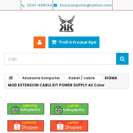
0341-488134
kios.komputer@yahoo.com
Troli
0
Produk
Rp‎0
Aksesoris komputer
Kabel / cable
XIGMA
MOD EXTENSION CABLE KIT POWER SUPPLY All Color