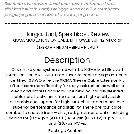
Bila Anda menemukan kesalahan dalam database kami,
silahkan
beritahu kami
, sehingga Anda pun ikut membantu
pengunjung lain mendapatkan data yang benar.
______________________________________________
___________________________________
Harga, Jual, Spesifikasi, Review
XIGMA MOD EXTENSION CABLE KIT POWER SUPPLY All Color
( MERAH - HITAM - BIRU - HIJAU )
Description
Customize your system build with the XIGMA Mod Sleeved
Extension Cable Kit. With three-layered cable design and inner
certified 16 AWG wire, the XIGMA Sleeve Cable Extension Kit
offers users more flexibility for easy installation as well as a
clean and professional look. The new individually sleeved
cables are heat-shrink free to ensure high-quality cable
assembly and support for high currents in order to achieve
superior performance and stability. There are four color
combos to choose from – blue, red, green, and white including
cables for (1) 24-pin (ATX), (1) 4+4-pin (EPS), (2) 8-pin PCI-E
and (2)6-pin PCI-E.
Package Contents