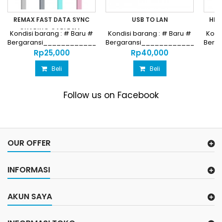
REMAX FAST DATA SYNC
USB TO LAN
HDM
CHARING CABLE 1M...
Kondisi barang : # Baru #
Kondisi barang : # Baru #
Kond
Bergaransi________________________________
Bergaransi_________________
Berg
Harga...
Harga...
Rp‎25,000
Rp‎40,000
Beli
Beli
Follow us on Facebook
OUR OFFER
INFORMASI
AKUN SAYA