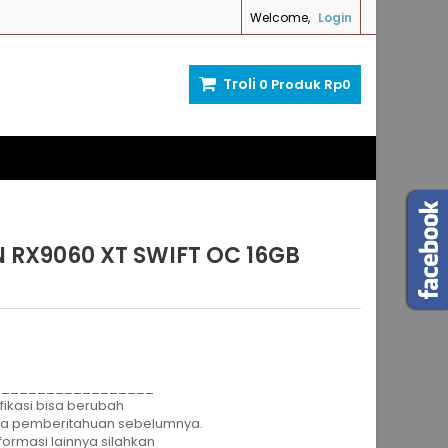
Welcome,
Login
Troli
0
Produk
Rp‎0
 RX9060 XT SWIFT OC 16GB
__________________
fikasi bisa berubah
pa pemberitahuan sebelumnya.
formasi lainnya silahkan