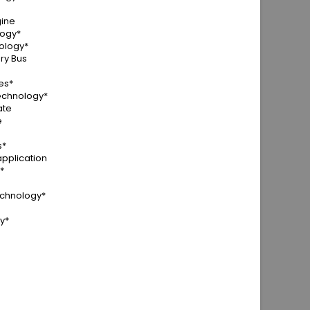
gine
ogy*
ology*
ry Bus
es*
technology*
ate
e
s*
application
*
echnology*
y*