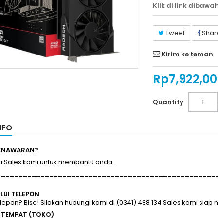
Klik di link dibawah
Tweet
Shar
Kirim ke teman
Rp‎7,922,0
Quantity
NFO
PENAWARAN?
Sales kami untuk membantu anda.
__________________________________________________
ALUI TELEPON
telepon? Bisa! Silakan hubungi kami di (0341) 488 134 Sales kami sia
I TEMPAT (TOKO)