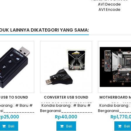
AV1 Decode
AV1 Encode
DUK LAINNYA DIKATEGORI YANG SAMA:
 USB TO SOUND
CONVERTER USB SOUND
MOTHERBOARD M
CARD 7.1 DOUBLE HEADSHET
PRO - 1200
barang : # Baru #
Kondisi barang : # Baru #
Kondisi barang :
nsi________________________________
Bergaransi__________________________
Bergaransi___
Harga...
Harga...
Harga..
p‎25,000
Rp‎40,000
Rp‎1,770,
Beli
Beli
Beli