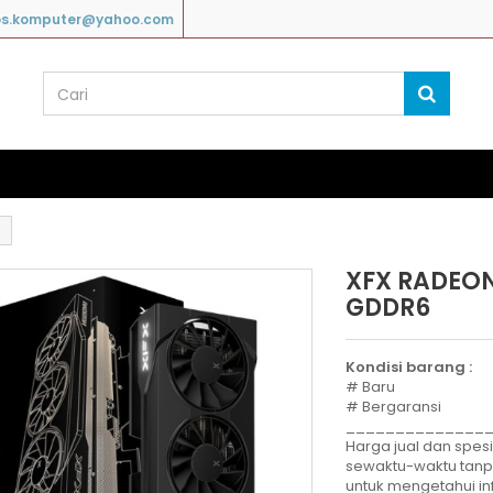
os.komputer@yahoo.com
XFX RADEON
-Rp‎778,000
GDDR6
Kondisi barang :
# Baru
# Bergaransi
______________
Harga jual dan spesi
sewaktu-waktu tan
untuk mengetahui in