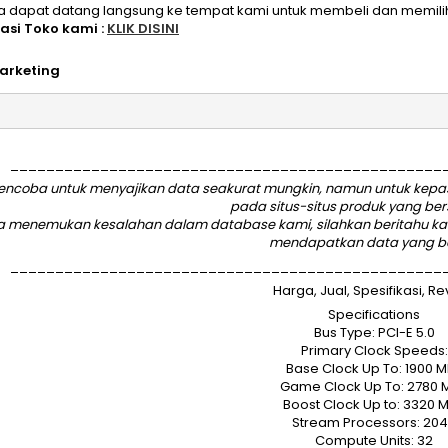
a dapat datang langsung ke tempat kami untuk membeli dan memili
kasi Toko kami :
KLIK DISINI
arketing
________________________________________________
ncoba untuk menyajikan data seakurat mungkin, namun untuk kepasti
pada situs-situs produk yang be
da menemukan kesalahan dalam database kami, silahkan
beritahu k
mendapatkan data yang b
________________________________________________
Harga, Jual, Spesifikasi, R
Specifications
‍Bus Type: PCI-E 5.0‍
Primary Clock Speeds:
Base Clock Up To: 1900 
Game Clock Up To: 2780 
Boost Clock Up to: 3320 
Stream Processors: 20
Compute Units: 32