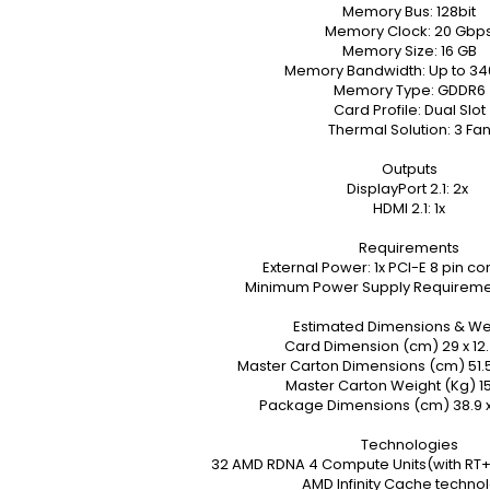
Memory Bus: 128bit
Memory Clock: 20 Gbp
Memory Size: 16 GB
Memory Bandwidth: Up to 34
Memory Type: GDDR6
Card Profile: Dual Slot
Thermal Solution: 3 Fa
Outputs
‍DisplayPort 2.1: 2x ‍
HDMI 2.1: 1x
Requirements
‍External Power: 1x PCI-E 8 pin c
Minimum Power Supply Requiremen
Estimated Dimensions & We
‍Card Dimension (cm) 29 x 12.
Master Carton Dimensions (cm) 51.5 
Master Carton Weight (Kg) 15
Package Dimensions (cm) 38.9 x 2
Technologies
32 AMD RDNA 4 Compute Units(with RT+
AMD Infinity Cache techno