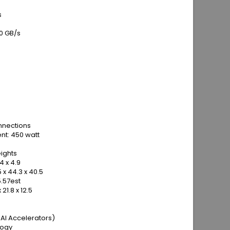
s
0 GB/s
n
onnections
t: 450 watt
ights
4 x 4.9
x 44.3 x 40.5
.57est
1.8 x 12.5
AI Accelerators)
logy