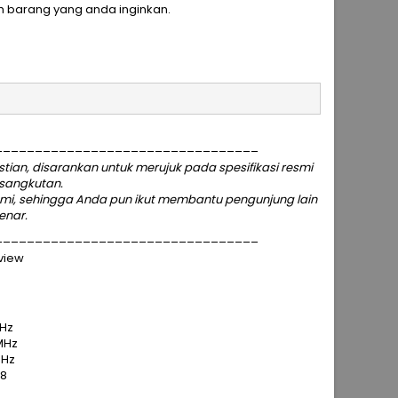
h barang yang anda inginkan.
_________________________________
an, disarankan untuk merujuk pada spesifikasi resmi
rsangkutan.
ami
, sehingga Anda pun ikut membantu pengunjung lain
enar.
_________________________________
eview
MHz
MHz
MHz
48