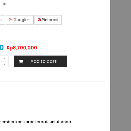
 ini
.
e
Google+
Pinterest
00
Rp‎8,700,000
Add to cart
_________________________
p memberikan saran terbaik untuk Anda.