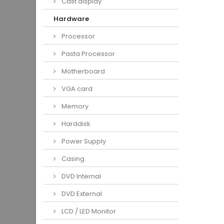
Cast display
Hardware
Processor
Pasta Processor
Motherboard
VGA card
Memory
Harddisk
Power Supply
Casing
DVD Internal
DVD External
LCD / LED Monitor