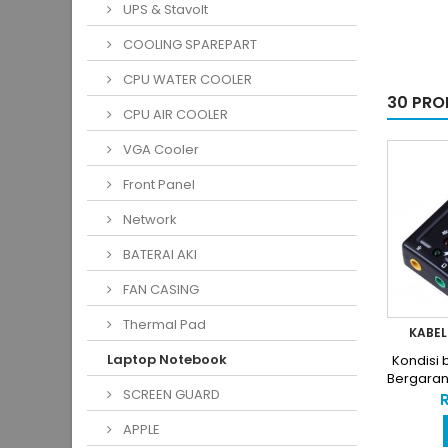
UPS & Stavolt
COOLING SPAREPART
CPU WATER COOLER
30 PRO
CPU AIR COOLER
VGA Cooler
Front Panel
Network
BATERAI AKI
FAN CASING
Thermal Pad
KABEL
Laptop Notebook
Kondisi 
Bergara
SCREEN GUARD
R
APPLE