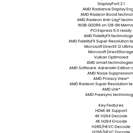
DisplayPort 2.1
AMD Radiance Display En
AMD Radeon Boost technol
AMD Radeon Anti-Lag* techn
16GB GDDR6 on 128-Bit Memo
PCI Express 5.0 ready
AMD FidelityFX technologi
AMD FidelityFX Super Resolution 
Microsoft DirectX 12 Ultim
Microsoft DirectStorag
Vulkan Optimized
AMD smart technologie
AMD Software: Adrenalin Edition 
AMD Noise Suppression
AMD Privacy View*
AMD Radeon Super Resolution t
AMD Link*
AMD Freesync technolog
Key Features
HDMI 4K Support
4K H264 Decode
4K H264 Encode
H265/HEVC Decode
H265/HEVC Encode