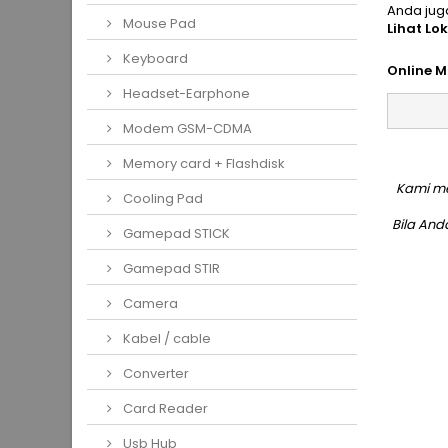
Anda jug
Mouse Pad
Lihat Lo
Keyboard
Online M
Headset-Earphone
Modem GSM-CDMA
Memory card + Flashdisk
Kami me
Cooling Pad
Bila An
Gamepad STICK
Gamepad STIR
Camera
Kabel / cable
Converter
Card Reader
Usb Hub