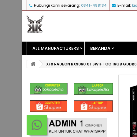
Hubungi kami sekarang:
0341-488134
E-mail:
ki
ALL MANUFACTURERS
BERANDA
XFX RADEON RX9060 XT SWIFT OC 16GB GDDR6