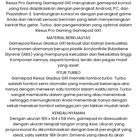
Rexus Pro Gaming Gamepad GX1 merupakan gamepad konsol
yang bisa diaplikasikan dengan perangkat Android, PC, dan
Playstation 3. Sambungkan konsol ini dengan perangkat game
Anda dan nikmati sensasi bermain yang lebih menyenangkan
berkat fitur getar, Turbo, dan pengendalian yang optimal dalam
Rexus Pro Gaming Gamepad GX1.
MATERIAL BERKUALITAS
Gamepad Rexus Gladius GX1 terbuat dari bahan berkualitas.
Komponen utamanya berupa plastik Acrylonitrile Butadiene
Styrene (ABS) yang mempunyai kekuatan dan fleksibilitas tinggi.
Komponen lainnya, seperti tombol, terdiri dari pegas masif
yang awet.
FITUR TURBO
Gamepad Rexus Gladius GX1 memiliki tombol turbo. Turbo
adalah tombol semi otomatis yang membuat beberapa aksi
hanya dengan menekan satu tombol dalam waktu lama. Turbo
sangat membantu dalam game perang atau menembak
sehingga memungkinkan Anda menembak hanya dengan
sekali menekan tombol sehingga jari-jari takkan mudah lelah.
KENDALI NYAMAN
Dengan ukuran 160 x 104 x 59 mm, gamepad ini disesuaikan
dengan ukuran telapak tangan orang Asia. Ukuran yang
proporsional itu dikombinasikan dengan berat perangkat yang
ideal, yaitu sekitar 189 Gram. Dimensi yang ideal itu akan