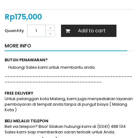
Rp‎175,000
Add to cart
Quantity
MORE INFO
BUTUH PENAWARAN?
Hubungi Sales kami untuk membantu anda.
______________________________________________
___________________________________
FREE DELIVERY
Untuk pelanggan kota Malang, kami juga menyediakan layanan
pembayaran di tempat anda tanpa di pungut biaya ( Malang
Kota )
BELI MELALUI TELEPON
Beli via telepon? Bisa! Silakan hubungi kami di (0341) 488 134
Sales kami siap memberikan saran terbaik untuk Anda.