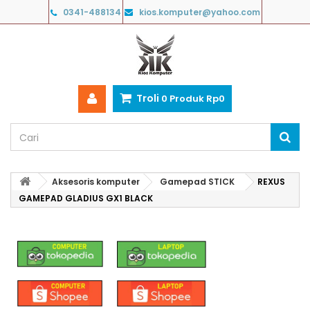
0341-488134
kios.komputer@yahoo.com
Troli
0
Produk
Rp‎0
Aksesoris komputer
Gamepad STICK
REXUS
GAMEPAD GLADIUS GX1 BLACK