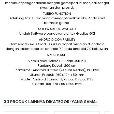
membuat pengendalian dengan gamepad ini menjadi sangat
nyaman dan presisi.
TURBO FUNCTION
Didukung fitur Turbo yang mengoptimalkan aksi Anda saat
bermain game.
SOFTWARE DOWNLOAD
Unduh Software pendukung untuk Gladius GX1
ANDROID COMPABILITY
Gamepad Rexus Gladius GX1 ini dapat berjalan di android
dengan sistem operasi android 7.0 atau android 7.0 kebawah.
SPESIFIKASI :
Versi Kabel : Micro USB dan USB 2.0
Panjang Kabel : 200 cm
Platforms : Android 8 Oreo (kecuali Redmi), PC, PS3
Ukuran Produk : 160 x 104 x 59 mm
Mode : Android Standard, Xinput, Dinput, PS3
Ukuran Dus : 170 x 60 x 200 mm
30 PRODUK LAINNYA DIKATEGORI YANG SAMA: