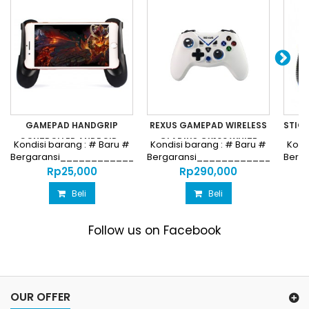
GAMEPAD HANDGRIP
REXUS GAMEPAD WIRELESS
STIC
CONTROLLER ANDROID...
GLADIUS GX100 WHITE
Kondisi barang : # Baru #
Kondisi barang : # Baru #
Kond
Bergaransi________________________________
Bergaransi_________________
Berg
Harga...
Harga...
Rp‎25,000
Rp‎290,000
Beli
Beli
Follow us on Facebook
OUR OFFER