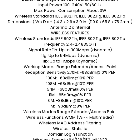
Input Power 100-240V~50/60Hz
Max. Power Consumption About 3W
Wireless Standards IEEE 802.11n, IEEE 802.11g, IEEE 802.11b
Dimensions ( W x D x H ) 4.3 x 2.6 x 3.0 in. (110.0 x 65.8 x 75.2mm)
Antenna 2 x internal
WIRELESS FEATURES
Wireless Standards IEEE 802.11n, IEEE 802.11g, IEEE 802.11b
Frequency 2.4~2.4835GHz
Signal Rate 11n: Up to 300Mbps (dynamic)
11g: Up to 54Mbps (dynamic)
11b: Up to 11Mbps (dynamic)
Working Modes Range Extender/Access Point
Reception Sensitivity 270M: -68dBm@10% PER
130M: -68dBm@10% PER
108M: -68dBm@10% PER
54M: -68dBm@10% PER
11M: -85dBm@8% PER
6M: -88dBm@10% PER
1M: -90dBm@8% PER
Wireless Modes Range Extender/Access Point
Wireless Functions WMM (Wi-Fi Multimedia)
Wireless MAC Address Filtering
Wireless Statistic
Domain Login Function
Wireless Security 64/128/152-bit WEP