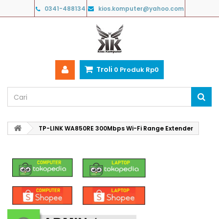
0341-488134
kios.komputer@yahoo.com
Troli
0
Produk
Rp‎0
TP-LINK WA850RE 300Mbps Wi-Fi Range Extender