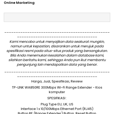
Online Marketing
______________________________________________
___________________________________
Kami mencoba untuk menyajikan data seakurat mungkin,
namun untuk kepastian, disarankan untuk merujuk pada
spesifikasi resmi pada situs-situs produk yang bersangkutan.
Bila Anda menemukan kesalahan dalam database kami,
silahkan
beritahu kami
, sehingga Anda pun ikut membantu
pengunjung lain mendapatkan data yang benar.
______________________________________________
___________________________________
Harga, Jual, Spesifikasi, Review
TP-LINK WA850RE 300Mbps Wi-Fi Range Extender - Kios
komputer
SPESIFIKASI :
Plug Type EU, UK, US
Interface 1 x 10/100Mbps Ethernet Port (RJ45)
Button RE (Range Extender) Button, Reset Button