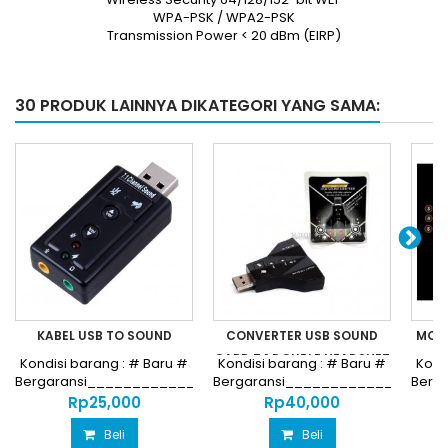
WPA-PSK / WPA2-PSK
Transmission Power < 20 dBm (EIRP)
30 PRODUK LAINNYA DIKATEGORI YANG SAMA:
KABEL USB TO SOUND
CONVERTER USB SOUND
MOTH
CARD 7.1 DOUBLE HEADSHET
Kondisi barang : # Baru #
Kondisi barang : # Baru #
Kond
Bergaransi________________________________
Bergaransi_________________
Berg
Harga...
Harga...
Rp‎25,000
Rp‎40,000
Beli
Beli