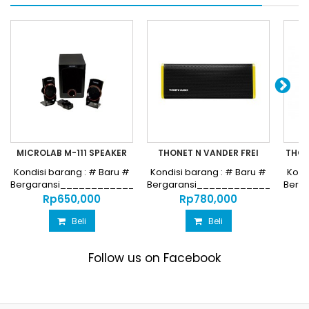
MICROLAB M-111 SPEAKER
THONET N VANDER FREI
THON
Kondisi barang : # Baru #
Kondisi barang : # Baru #
Kond
Bergaransi________________________________
Bergaransi_________________
Berg
Harga...
Harga...
Rp‎650,000
Rp‎780,000
Beli
Beli
Follow us on Facebook