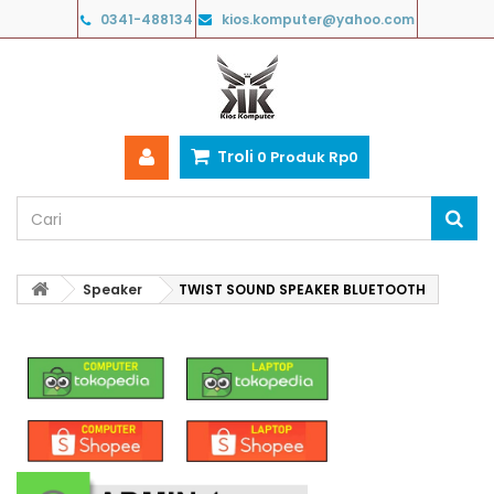
0341-488134
kios.komputer@yahoo.com
Troli
0
Produk
Rp‎0
Speaker
TWIST SOUND SPEAKER BLUETOOTH