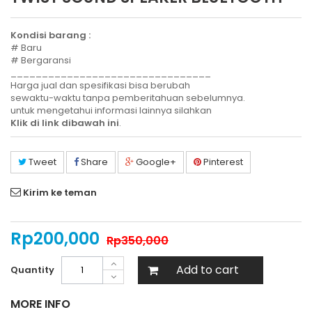
Kondisi barang :
# Baru
# Bergaransi
________________________________
Harga jual dan spesifikasi bisa berubah
sewaktu-waktu tanpa pemberitahuan sebelumnya.
untuk mengetahui informasi lainnya silahkan
Klik di link dibawah ini
.
Tweet
Share
Google+
Pinterest
Kirim ke teman
Rp‎200,000
Rp‎350,000
Add to cart
Quantity
MORE INFO