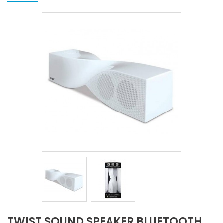
-Rp‎150,000
TWIST SOUND SPEAKER BLUETOOTH