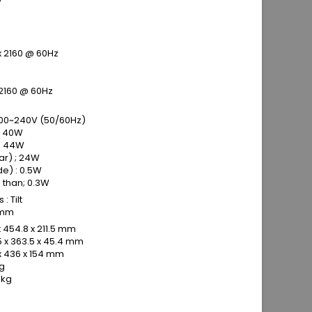
x 2160 @ 60Hz
 2160 @ 60Hz
 100~240V (50/60Hz)
; 40W
: 44W
ar) ; 24W
e) : 0.5W
 than; 0.3W
: Tilt
 mm
x 454.8 x 211.5 mm
5 x 363.5 x 45.4 mm
 x 436 x 154 mm
kg
8kg