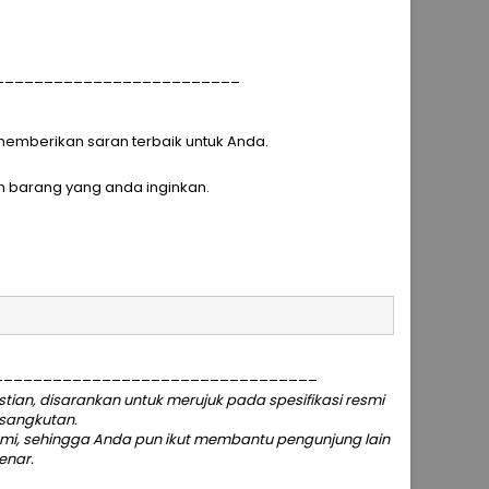
_________________________
p memberikan saran terbaik untuk Anda.
h barang yang anda inginkan.
_________________________________
an, disarankan untuk merujuk pada spesifikasi resmi
rsangkutan.
ami
, sehingga Anda pun ikut membantu pengunjung lain
enar.
_________________________________