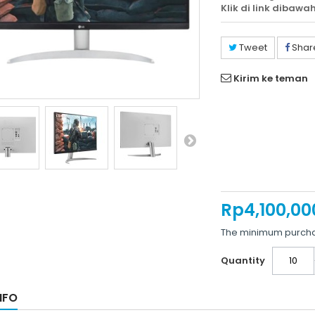
Klik di link dibawah
Tweet
Shar
Kirim ke teman
Rp‎4,100,00
The minimum purchas
Quantity
NFO