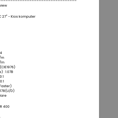
eview
 27" - Kios komputer
0
54
d/m
d/m
(CIE1976)
 : 1.07B
0:1
0:1
Faster)
 178(U/D)
lare
DR 400
s