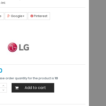
 ini
.
e
Google+
Pinterest
0
e order quantity for the product is
10
Add to cart