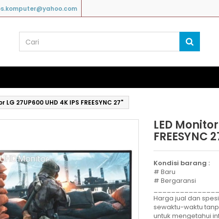
os.komputer@yahoo.com
or LG 27UP600 UHD 4K IPS FREESYNC 27"
LED Monitor
FREESYNC 2
Kondisi barang :
# Baru
# Bergaransi
______________
Harga jual dan spesi
sewaktu-waktu tan
untuk mengetahui in