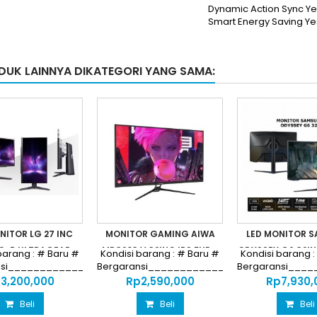
Dynamic Action Sync Ye
Smart Energy Saving Ye
DUK LAINNYA DIKATEGORI YANG SAMA:
NITOR LG 27 INC
MONITOR GAMING AIWA
LED MONITOR 
-B ULTRAGEAR...
MD3203 V 32INC IPS FHD...
ODYSSEY G6 32IN
barang : # Baru #
Kondisi barang : # Baru #
Kondisi barang :
nsi________________________________
Bergaransi__________________________
Bergaransi___
Harga...
Harga...
Harga..
‎3,200,000
Rp‎2,590,000
Rp‎7,930
Beli
Beli
Beli