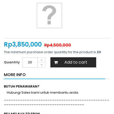
Rp‎3,850,000
Rp‎4,500,000
The minimum purchase order quantity for the product is
20
Add to cart
Quantity
MORE INFO
BUTUH PENAWARAN?
Hubungi Sales kami untuk membantu anda.
______________________________________________
___________________________________
BELI MELALUI TELEPON