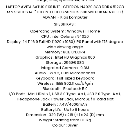
LAPTOP AVITA SATUS S101 INTEL CELERON N4020 8GB DDR4 512GB
M.2 SSD IPS 14.1" FHD INTEL HD GRAPHICS 600 W11 BUKAN AXIOO /
ADVAN - Kios komputer
SPESIFIKASI :
Operating System : Windows 11 Home
CPU : Intel Celeron N4020
Display : 14.1" 16:9 Full HD (1920 x 1080) IPS Panel with 178 degree
wide viewing angle
Memory : 8GB LPDDR4
Graphics : Intel HD Graphics 600
Storage : 256GB SSD
Integrated Camera : 0.3M
Audio : 1W x 2, Dual Microphones
Keyboard : Full-sized keyboard
Wireless : IEEE 802.11 ac/b/g/n
Bluetooth : Bluetooth 5.0
I/O Ports : Mini HDMI x 1, USB 3.0 Type-A x 1, USB 2.0 Type-A x 1,
Headphone Jack, Power Jack, MicroSD/TF card slot
Battery : 7.4V/4000mAh
Battery Life : Up to 6 hours
Dimension : 329 (W) x 218 (H) x 24 (D) mm
Weight : Starting from 1.31 kg
Colour : Silver