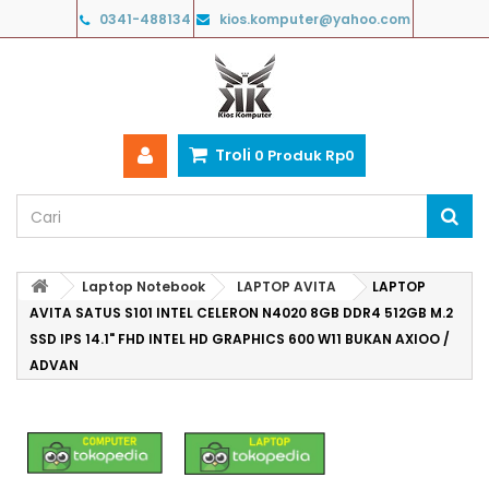
0341-488134
kios.komputer@yahoo.com
Troli
0
Produk
Rp‎0
Laptop Notebook
LAPTOP AVITA
LAPTOP
AVITA SATUS S101 INTEL CELERON N4020 8GB DDR4 512GB M.2
SSD IPS 14.1" FHD INTEL HD GRAPHICS 600 W11 BUKAN AXIOO /
ADVAN