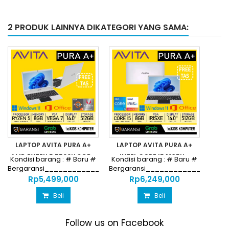
2 PRODUK LAINNYA DIKATEGORI YANG SAMA:
LAPTOP AVITA PURA A+
LAPTOP AVITA PURA A+
AMD RYZEN 5 5500U 8GB...
INTEL CORE I5 1235U...
Kondisi barang : # Baru #
Kondisi barang : # Baru #
Bergaransi________________________________
Bergaransi_________________
Harga...
Harga...
Rp‎5,499,000
Rp‎6,249,000
Beli
Beli
Follow us on Facebook