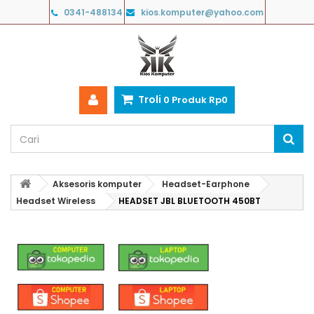
0341-488134
kios.komputer@yahoo.com
Troli
0
Produk
Rp‎0
Aksesoris komputer
Headset-Earphone
Headset Wireless
HEADSET JBL BLUETOOTH 450BT