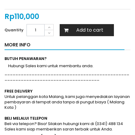
Rp‎110,000
Add to cart
Quantity
MORE INFO
BUTUH PENAWARAN?
Hubungi Sales kami untuk membantu anda.
______________________________________________
___________________________________
FREE DELIVERY
Untuk pelanggan kota Malang, kami juga menyediakan layanan
pembayaran di tempat anda tanpa di pungut biaya ( Malang
Kota )
BELI MELALUI TELEPON
Beli via telepon? Bisa! Silakan hubungi kami di (0341) 488 134
Sales kami siap memberikan saran terbaik untuk Anda.