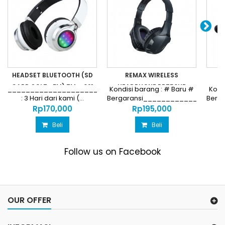
HEADSET BLUETOOTH (SD
REMAX WIRELESS
R
CARD SOLT +FM) TM – 021
HEADPHONE RB750HB
_________________________________________GARANSI
Kondisi barang : # Baru #
Kond
: 3 Hari dari kami (...
Bergaransi_________________
Berg
Harga...
Rp‎170,000
Rp‎195,000
Beli
Beli
Follow us on Facebook
OUR OFFER