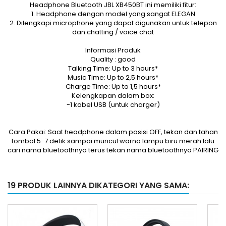
Headphone Bluetooth JBL XB450BT ini memiliki fitur:
1. Headphone dengan model yang sangat ELEGAN
2. Dilengkapi microphone yang dapat digunakan untuk telepon
dan chatting / voice chat
Informasi Produk
Quality : good
Talking Time: Up to 3 hours*
Music Time: Up to 2,5 hours*
Charge Time: Up to 1,5 hours*
Kelengkapan dalam box:
-1 kabel USB (untuk charger)
Cara Pakai: Saat headphone dalam posisi OFF, tekan dan tahan
tombol 5-7 detik sampai muncul warna lampu biru merah lalu
cari nama bluetoothnya terus tekan nama bluetoothnya PAIRING
19 PRODUK LAINNYA DIKATEGORI YANG SAMA: