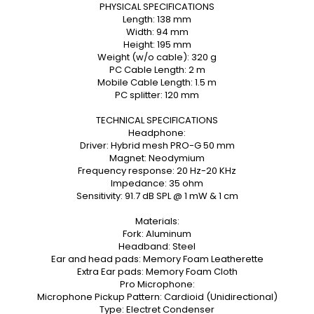
PHYSICAL SPECIFICATIONS
Length: 138 mm
Width: 94 mm
Height: 195 mm
Weight (w/o cable): 320 g
PC Cable Length: 2 m
Mobile Cable Length: 1.5 m
PC splitter: 120 mm
TECHNICAL SPECIFICATIONS
Headphone:
Driver: Hybrid mesh PRO-G 50 mm
Magnet: Neodymium
Frequency response: 20 Hz-20 KHz
Impedance: 35 ohm
Sensitivity: 91.7 dB SPL @ 1 mW & 1 cm
Materials:
Fork: Aluminum
Headband: Steel
Ear and head pads: Memory Foam Leatherette
Extra Ear pads: Memory Foam Cloth
Pro Microphone:
Microphone Pickup Pattern: Cardioid (Unidirectional)
Type: Electret Condenser