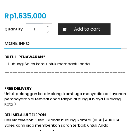
Rp‎1,635,000
Add to cart
Quantity
MORE INFO
BUTUH PENAWARAN?
Hubungi Sales kami untuk membantu anda.
______________________________________________
___________________________________
FREE DELIVERY
Untuk pelanggan kota Malang, kami juga menyediakan layanan
pembayaran di tempat anda tanpa di pungut biaya ( Malang
Kota )
BELI MELALUI TELEPON
Beli via telepon? Bisa! Silakan hubungi kami di (0341) 488 134
Sales kami siap memberikan saran terbaik untuk Anda.