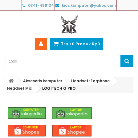
0341-488134
kios.komputer@yahoo.com
Troli
0
Produk
Rp‎0
Aksesoris komputer
Headset-Earphone
Headset Mic
LOGITECH G PRO