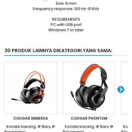
Size: 6 mm
Frequency response: 100 Hz-10 KHz
REQUIREMENTS
PC with USB port
Windows 7 or later
30 PRODUK LAINNYA DIKATEGORI YANG SAMA:
COUGAR IMMERSA
COUGAR PHONTUM
R
Kondisi barang :# Baru #
Kondisi barang :# Baru #
Kond
Bergaransi________________________________...
Bergaransi__________________
Berg