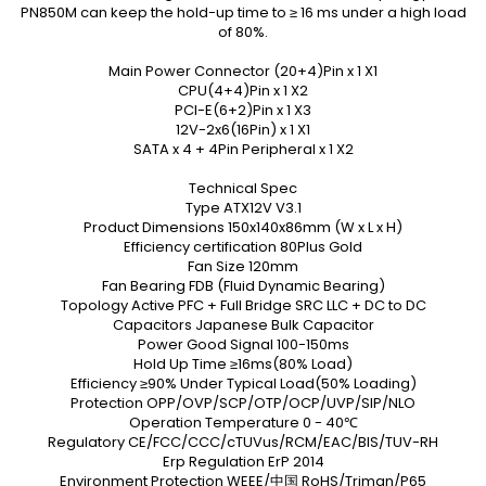
PN850M can keep the hold-up time to ≥ 16 ms under a high load
of 80%.
Main Power Connector (20+4)Pin x 1 X1
CPU(4+4)Pin x 1 X2
PCI-E(6+2)Pin x 1 X3
12V-2x6(16Pin) x 1 X1
SATA x 4 + 4Pin Peripheral x 1 X2
Technical Spec
Type ATX12V V3.1
Product Dimensions 150x140x86mm (W x L x H)
Efficiency certification 80Plus Gold
Fan Size 120mm
Fan Bearing FDB (Fluid Dynamic Bearing)
Topology Active PFC + Full Bridge SRC LLC + DC to DC
Capacitors Japanese Bulk Capacitor
Power Good Signal 100-150ms
Hold Up Time ≥16ms(80% Load)
Efficiency ≥90% Under Typical Load(50% Loading)
Protection OPP/OVP/SCP/OTP/OCP/UVP/SIP/NLO
Operation Temperature 0 - 40℃
Regulatory CE/FCC/CCC/cTUVus/RCM/EAC/BIS/TUV-RH
Erp Regulation ErP 2014
Environment Protection WEEE/中国 RoHS/Triman/P65