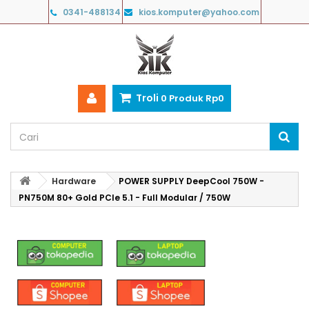
0341-488134
kios.komputer@yahoo.com
Troli
0
Produk
Rp‎0
Hardware
POWER SUPPLY DeepCool 750W -
PN750M 80+ Gold PCIe 5.1 - Full Modular / 750W