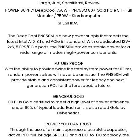
Harga, Jual, Spesifikasi, Review
POWER SUPPLY DeepCool 750W - PN750M 80+ Gold PCIe 5.1 - Full
Modular / 750W - Kios komputer
SPESIFIKASI
The DeepCool PN850M is a new power supply that meets the
latest Intel ATX 3.1 and PCIe 5.1 standard. With a dedicated 12V-
2x6, 5 EPS/PCIe ports, the PN850M provides stable power for a
wide range of modern high-power components.
FUTURE PROOF
With the ability to provide twice the total system power for 0.1 ms,
random power spikes will never be an issue. The PN850M will
provide stable and consistent power for legacy and next-
generation PCs for the foreseeable future.
GRACEFUL GOLD
80 Plus Gold certified to meet a high level of power efficiency
under 90% of typical loads. Each unit is also rated Gold by
Cybenetics.
POWER YOU CAN TRUST
Through the use of a main Japanese electrolytic capacitor,
active PFC, full-bridge SRC LLC, and a DC-to-DC topology, the