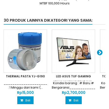
MTBF 100,000 Hours
30 PRODUK LAINNYA DIKATEGORI YANG SAMA:
THERMAL PASTA YJ-G190
LED ASUS TUF GAMING
TOT
27INC VY279HE 75HZ 1MS...
_________________________________________GARANSI
Kondisi barang : # Baru #
Kond
: 1 Minggu dari kami (...
Bergaransi_________________
Berg
Harga...
Rp‎15,000
Rp‎2,700,000
Beli
Beli