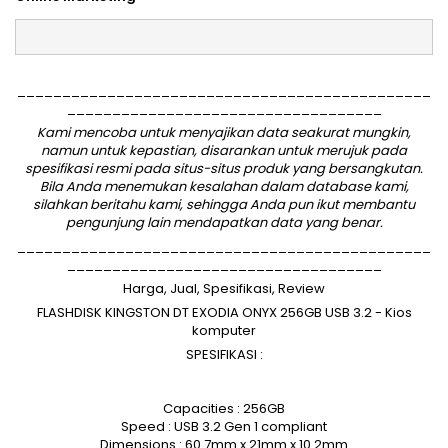
______________________________________________
___________________________________
Kami mencoba untuk menyajikan data seakurat mungkin,
namun untuk kepastian, disarankan untuk merujuk pada
spesifikasi resmi pada situs-situs produk yang bersangkutan.
Bila Anda menemukan kesalahan dalam database kami,
silahkan
beritahu kami
, sehingga Anda pun ikut membantu
pengunjung lain mendapatkan data yang benar.
______________________________________________
___________________________________
Harga, Jual, Spesifikasi, Review
FLASHDISK KINGSTON DT EXODIA ONYX 256GB USB 3.2 - Kios
komputer
SPESIFIKASI :
Capacities : 256GB
Speed : USB 3.2 Gen 1 compliant
Dimensions : 60.7mm x 21mm x 10.2mm