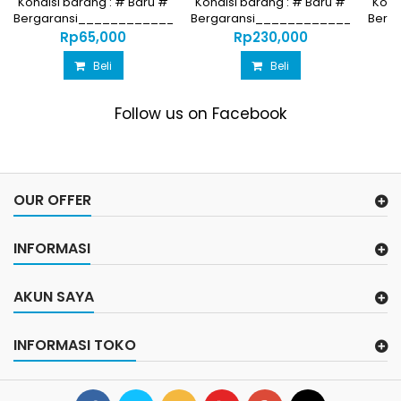
Kondisi barang : # Baru #
Kondisi barang : # Baru #
Kond
Bergaransi________________________________
Bergaransi_________________
Berg
Harga...
Harga...
Rp‎65,000
Rp‎230,000
Beli
Beli
Follow us on Facebook
OUR OFFER
INFORMASI
AKUN SAYA
INFORMASI TOKO