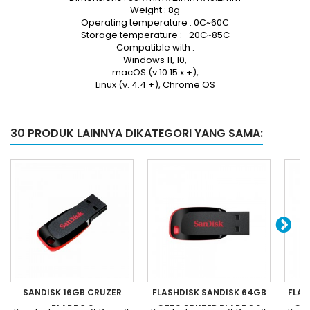
Weight : 8g
Operating temperature : 0C~60C
Storage temperature : -20C~85C
Compatible with :
Windows 11, 10,
macOS (v.10.15.x +),
Linux (v. 4.4 +), Chrome OS
30 PRODUK LAINNYA DIKATEGORI YANG SAMA:
SANDISK 16GB CRUZER
FLASHDISK SANDISK 64GB
FLAS
BLADE 3.0
CZ50 CRUZER BLADE 2.0
CZ5