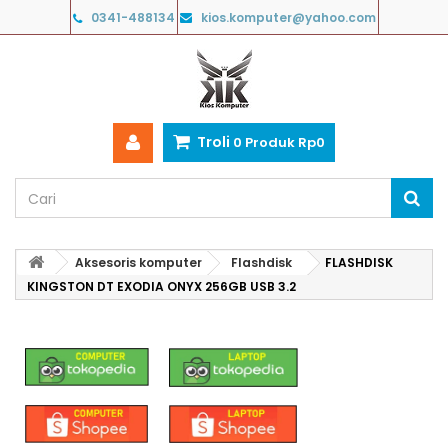
0341-488134
kios.komputer@yahoo.com
Troli
0
Produk
Rp‎0
Aksesoris komputer
Flashdisk
FLASHDISK
KINGSTON DT EXODIA ONYX 256GB USB 3.2