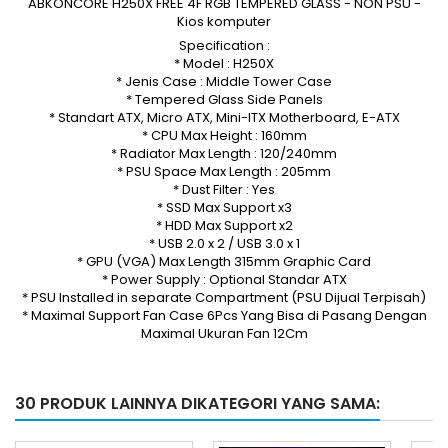
ABKONCORE H250X FREE 4F RGB TEMPERED GLASS - NON PSU -
Kios komputer
Specification :
* Model : H250X
* Jenis Case : Middle Tower Case
* Tempered Glass Side Panels
* Standart ATX, Micro ATX, Mini-ITX Motherboard, E-ATX
* CPU Max Height : 160mm
* Radiator Max Length : 120/240mm
* PSU Space Max Length : 205mm
* Dust Filter : Yes
* SSD Max Support x3
* HDD Max Support x2
* USB 2.0 x 2 / USB 3.0 x 1
* GPU (VGA) Max Length 315mm Graphic Card
* Power Supply : Optional Standar ATX
* PSU Installed in separate Compartment (PSU Dijual Terpisah)
* Maximal Support Fan Case 6Pcs Yang Bisa di Pasang Dengan
Maximal Ukuran Fan 12Cm
30 PRODUK LAINNYA DIKATEGORI YANG SAMA: