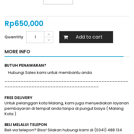
Rp‎650,000
Add to cart
Quantity
MORE INFO
BUTUH PENAWARAN?
Hubungi Sales kami untuk membantu anda.
______________________________________________
___________________________________
FREE DELIVERY
Untuk pelanggan kota Malang, kami juga menyediakan layanan
pembayaran di tempat anda tanpa di pungut biaya ( Malang
Kota )
BELI MELALUI TELEPON
Beli via telepon? Bisa! Silakan hubungi kami di (0341) 488 134