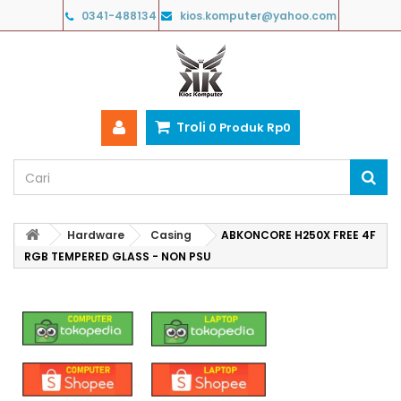
0341-488134
kios.komputer@yahoo.com
Troli
0
Produk
Rp‎0
Hardware
Casing
ABKONCORE H250X FREE 4F
RGB TEMPERED GLASS - NON PSU