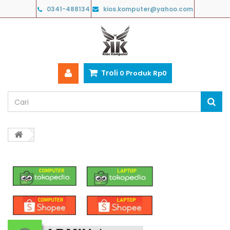
0341-488134
kios.komputer@yahoo.com
Troli
0
Produk
Rp‎0