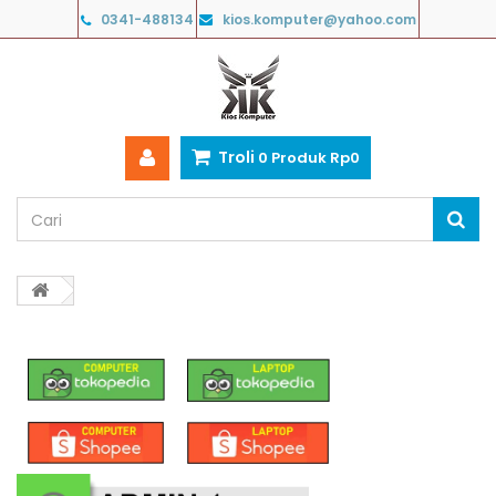
0341-488134
kios.komputer@yahoo.com
Troli
0
Produk
Rp‎0