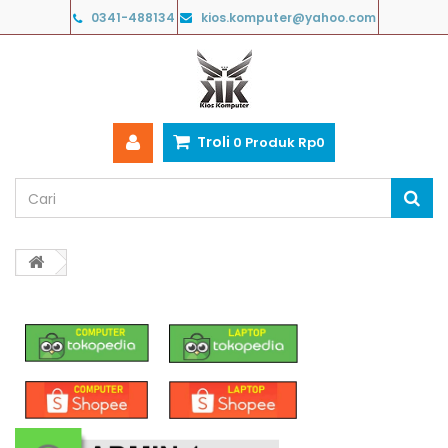
0341-488134
kios.komputer@yahoo.com
Troli
0
Produk
Rp‎0