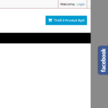
Welcome,
Login
Troli
0
Produk
Rp‎0