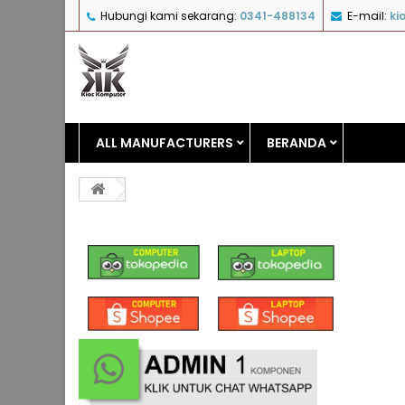
Hubungi kami sekarang:
0341-488134
E-mail:
ki
ALL MANUFACTURERS
BERANDA