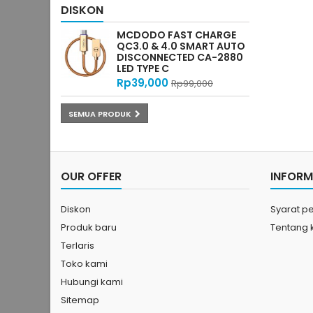
DISKON
MCDODO FAST CHARGE
QC3.0 & 4.0 SMART AUTO
DISCONNECTED CA-2880
LED TYPE C
Rp‎39,000
Rp‎99,000
SEMUA PRODUK
OUR OFFER
INFORM
Diskon
Syarat p
Produk baru
Tentang 
Terlaris
Toko kami
Hubungi kami
Sitemap