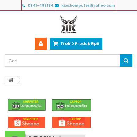
0341-488134
kios.komputer@yahoo.com
Troli
0
Produk
Rp‎0