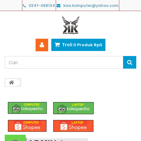
0341-488134
kios.komputer@yahoo.com
Troli
0
Produk
Rp‎0