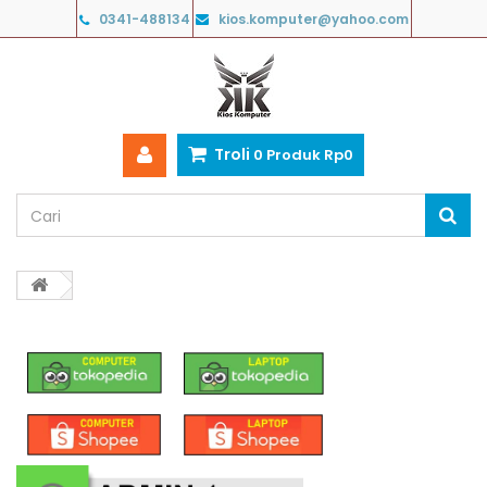
0341-488134
kios.komputer@yahoo.com
Troli
0
Produk
Rp‎0