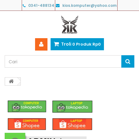
0341-488134
kios.komputer@yahoo.com
Troli
0
Produk
Rp‎0