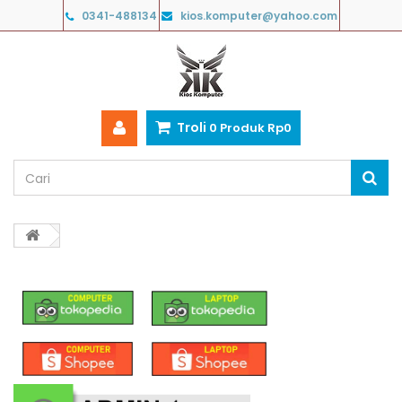
0341-488134
kios.komputer@yahoo.com
Troli
0
Produk
Rp‎0