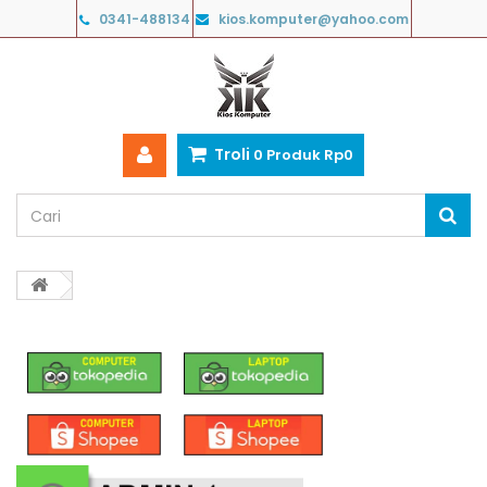
0341-488134
kios.komputer@yahoo.com
Troli
0
Produk
Rp‎0