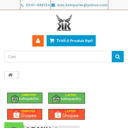
0341-488134
kios.komputer@yahoo.com
Troli
0
Produk
Rp‎0